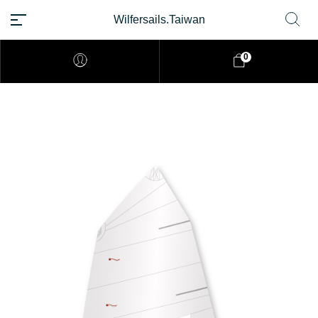
Wilfersails.Taiwan
TW
0