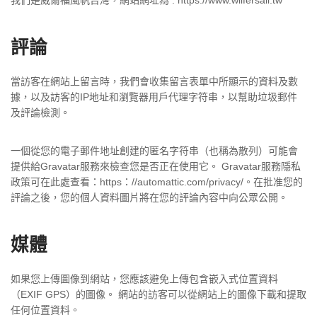
我們是威爾福風帆台灣，網站網址為 : https://www.wilfersail.tw
評論
當訪客在網站上留言時，我們會收集留言表單中所顯示的資料及數
據，以及訪客的IP地址和瀏覽器用戶代理字符串，以幫助垃圾郵件
及評論檢測。
一個從您的電子郵件地址創建的匿名字符串（也稱為散列）可能會
提供給Gravatar服務來檢查您是否正在使用它。 Gravatar服務隱私
政策可在此處查看：https：//automattic.com/privacy/。在批准您的
評論之後，您的個人資料圖片將在您的評論內容中向公眾公開。
媒體
如果您上傳圖像到網站，您應該避免上傳包含嵌入式位置資料
（EXIF GPS）的圖像。 網站的訪客可以從網站上的圖像下載和提取
任何位置資料。