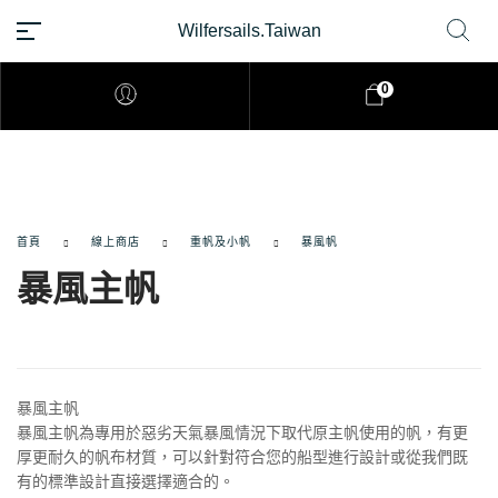
Wilfersails.Taiwan
TW
0
首頁
線上商店
重帆及小帆
暴風帆
暴風主帆
暴風主帆
暴風主帆為專用於惡劣天氣暴風情況下取代原主帆使用的帆，有更
厚更耐久的帆布材質，可以針對符合您的船型進行設計或從我們既
有的標準設計直接選擇適合的。